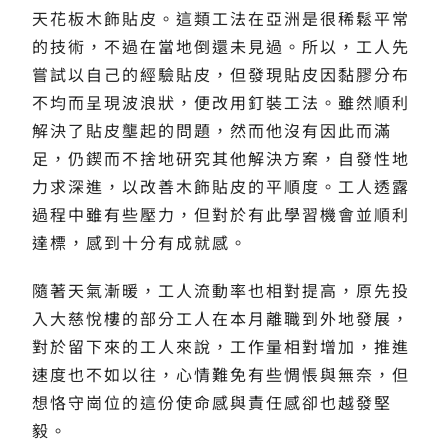
天花板木飾貼皮。這類工法在亞洲是很稀鬆平常
的技術，不過在當地倒還未見過。所以，工人先
嘗試以自己的經驗貼皮，但發現貼皮因黏膠分布
不均而呈現波浪狀，便改用釘裝工法。雖然順利
解決了貼皮壟起的問題，然而他沒有因此而滿
足，仍鍥而不捨地研究其他解決方案，自發性地
力求深進，以改善木飾貼皮的平順度。工人透露
過程中雖有些壓力，但對於有此學習機會並順利
達標，感到十分有成就感。
隨著天氣漸暖，工人流動率也相對提高，原先投
入大慈悅樓的部分工人在本月離職到外地發展，
對於留下來的工人來說，工作量相對增加，推進
速度也不如以往，心情難免有些惆悵與無奈，但
想恪守崗位的這份使命感與責任感卻也越發堅
毅。