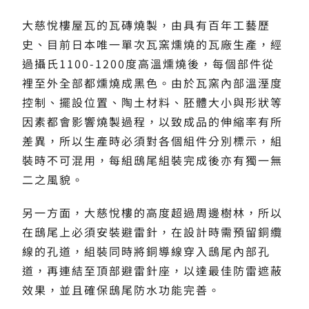
大慈悅樓屋瓦的瓦磚燒製，由具有百年工藝歷
史、目前日本唯一單次瓦窯燻燒的瓦廠生產，經
過攝氏1100-1200度高溫燻燒後，每個部件從
裡至外全部都燻燒成黑色。由於瓦窯內部溫溼度
控制、擺設位置、陶土材料、胚體大小與形狀等
因素都會影響燒製過程，以致成品的伸縮率有所
差異，所以生產時必須對各個組件分別標示，組
裝時不可混用，每組鴟尾組裝完成後亦有獨一無
二之風貌。
另一方面，大慈悅樓的高度超過周邊樹林，所以
在鴟尾上必須安裝避雷針，在設計時需預留銅纜
線的孔道，組裝同時將銅導線穿入鴟尾內部孔
道，再連結至頂部避雷針座，以達最佳防雷遮蔽
效果，並且確保鴟尾防水功能完善。