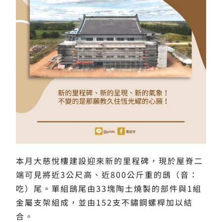
本月大慈悅樓建設迎來新的里程碑，現於屋脊二
端可見將近3公尺高、近800公斤重的鴟（音：
吃）尾。單組鴟尾由33塊陶土燒製的部件與1組
金屬支架組成，並由152支不鏽鋼螺桿加以結
合。